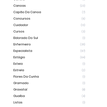
Canoas
(23)
Capão Da Canoa
(7)
Concursos
(6)
Cuidador
(13)
Cursos
(3)
Eldorado Do Sul
(1)
Enfermeiro
(311)
Especialista
(67)
Estágio
(64)
Esteio
(1)
Estrela
(2)
Flores Da Cunha
(1)
Gramado
(1)
Gravataí
(8)
Guaíba
(4)
Listas
(1)