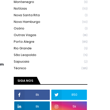
Montenegro
(9)
Notícias
(113)
Nova Santa Rita
(1)
Novo Hamburgo
(60)
Osório
(1)
Outras Vagas
(89)
Porto Alegre
(815)
Rio Grande
(5)
São Leopoldo
(15)
Sapucaia
(2)
em
Técnico
(585)
SIGA NOS
8k
850
8k
5k