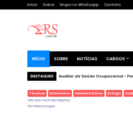
Início
Sobre
Grupo no Whatsapp
Contato
INÍCIO
SOBRE
NOTÍCIAS
CARGOS
Auxiliar de Saúde Ocupacional - Por
DESTAQUES
Técnicos
Enfermeiros
Administrativas
Estágio
Cui
Lista de e-mails dos Hospitais.
Ver todas as vagas...