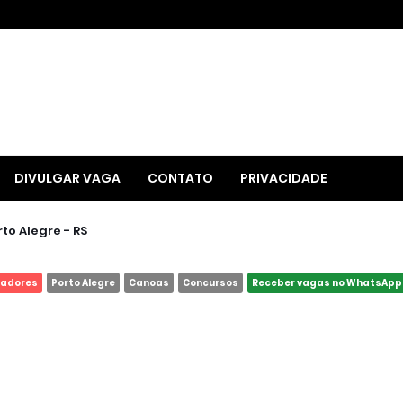
DIVULGAR VAGA
CONTATO
PRIVACIDADE
to Alegre - RS
dadores
Porto Alegre
Canoas
Concursos
Receber vagas no WhatsApp