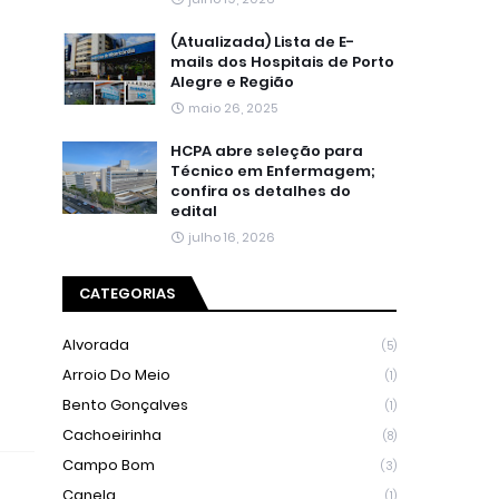
(Atualizada) Lista de E-
mails dos Hospitais de Porto
Alegre e Região
maio 26, 2025
HCPA abre seleção para
Técnico em Enfermagem;
confira os detalhes do
edital
julho 16, 2026
CATEGORIAS
Alvorada
(5)
Arroio Do Meio
(1)
Bento Gonçalves
(1)
Cachoeirinha
(8)
Campo Bom
(3)
Canela
(1)