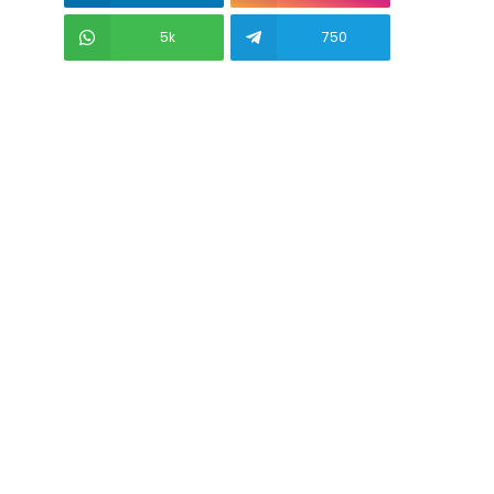
5k
750